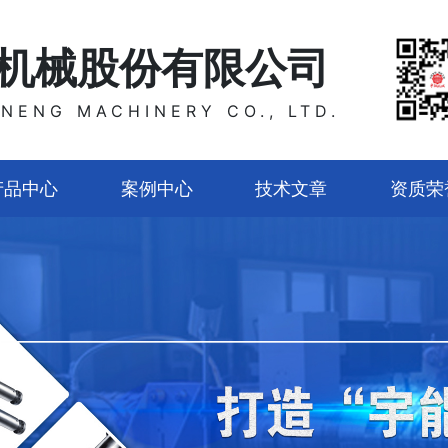
机械股份有限公司
NENG MACHINERY CO., LTD.
产品中心
案例中心
技术文章
资质荣