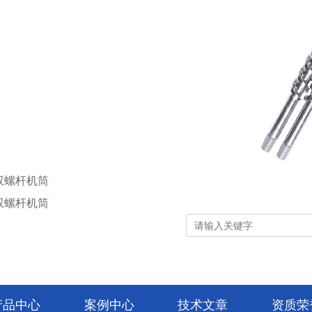
双螺杆机筒
双螺杆机筒
产品中心
案例中心
技术文章
资质荣