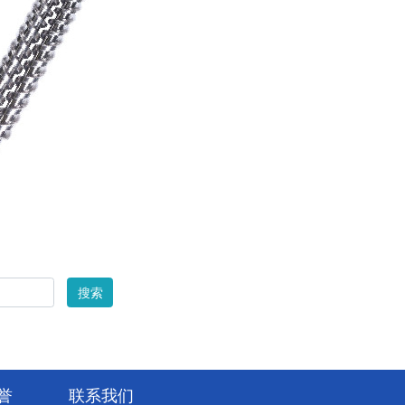
搜索
誉
联系我们