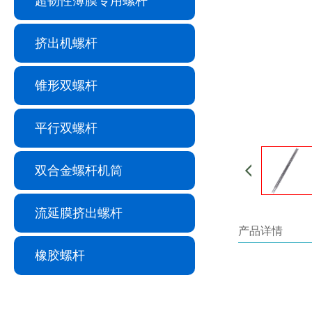
超韧性薄膜专用螺杆
挤出机螺杆
锥形双螺杆
平行双螺杆
双合金螺杆机筒
流延膜挤出螺杆
产品详情
橡胶螺杆