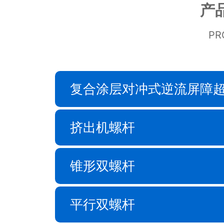
产
PR
复合涂层对冲式逆流屏障
挤出机螺杆
锥形双螺杆
平行双螺杆