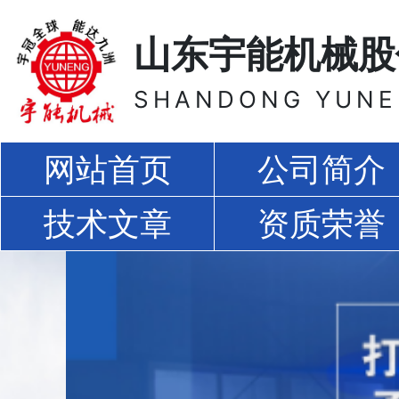
山东宇能机械股
SHANDONG YUNEN
网站首页
公司简介
技术文章
资质荣誉