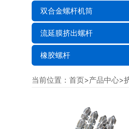
双合金螺杆机筒
流延膜挤出螺杆
橡胶螺杆
当前位置：
首页
>
产品中心
>