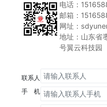
电话：151658
邮箱：1516588
网址：sdyune
地址：山东省枣
号翼云科技园
联系人
手 机