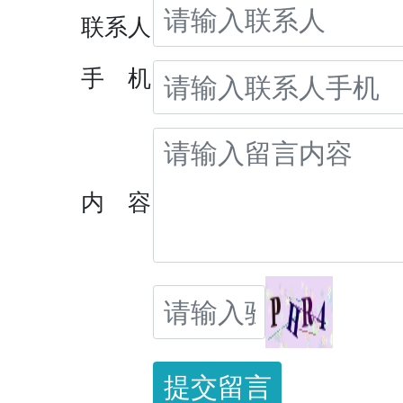
联系人
手 机
内 容
提交留言